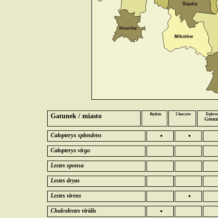
Gatunek / miasto
Będzin
Chorzów
Dąbro
Górni
Calopteryx splendens
•
•
Calopteryx virgo
Lestes sponsa
Lestes dryas
Lestes virens
•
Chalcolestes viridis
•