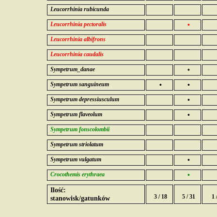
Leucorrhinia rubicunda
Leucorrhinia pectoralis
•
Leucorrhinia albifrons
Leucorrhinia caudalis
Sympetrum_danae
•
Sympetrum sanguineum
•
•
Sympetrum depressiusculum
•
Sympetrum flaveolum
•
Sympetrum fonscolombii
Sympetrum striolatum
Sympetrum vulgatum
•
Crocothemis erythraea
•
Ilość:
3 / 18
5 / 31
1 
stanowisk/gatunków