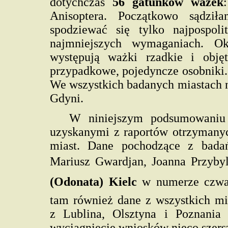
dotychczas
56 gatunków ważek
Anisoptera. Początkowo sądzi
spodziewać się tylko najpospol
najmniejszych wymaganiach. Ok
występują ważki rzadkie i obję
przypadkowe, pojedyncze osobniki.
We wszystkich badanych miastach 
Gdyni.
W niniejszym podsumowaniu 
uzyskanymi z raportów otrzymany
miast. Dane pochodzące z bada
Mariusz Gwardjan, Joanna Przyby
(Odonata) Kielc
w numerze czwart
tam również dane z wszystkich mi
z Lublina, Olsztyna i Poznania 
wyciągnięcie wniosków nieco szersz