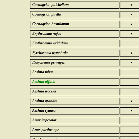
Coenagrion pulchellum
•
Coenagrion puella
•
Coenagrion hastulatum
•
Erythromma najas
•
Erythromma viridulum
Pyrrhosoma nymphula
•
Platycnemis pennipes
•
Aeshna mixta
Aeshna affinis
Aeshna isoceles
Aeshna grandis
•
Aeshna cyanea
•
Anax imperator
Anax parthenope