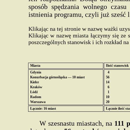
sposób spędzania wolnego czasu
istnienia programu, czyli już sześć l
Klikając na tej stronie w nazwę ważki uzy
Klikając w nazwę miasta łączymy się ze st
poszczególnych stanowisk i ich rozkład na
Miasta
Ilość stanowisk
Gdynia
4
Konurbacja górnośląska — 10 miast
56
Kielce
14
Kraków
6
Łódź
1
Radom
10
Warszawa
20
Łącznie: 16 miast
Łącznie ilość st
W szesnastu miastach, na
111 