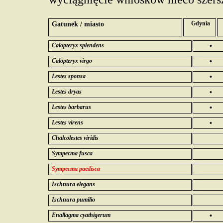
Gatunek / miasto
Gdynia
Calopteryx splendens
•
Calopteryx virgo
•
Lestes sponsa
•
Lestes dryas
•
Lestes barbarus
•
Lestes virens
•
Chalcolestes viridis
Sympecma fusca
Sympecma paedisca
Ischnura elegans
Ischnura pumilio
Enallagma cyathigerum
•