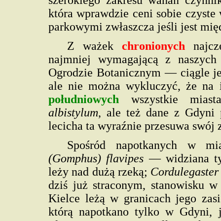
szerokiego zakresu wahań czynn
która wprawdzie ceni sobie czyste
parkowymi zwłaszcza jeśli jest mię
Z ważek
chronionych
najcz
najmniej wymagającą z naszych 
Ogrodzie Botanicznym — ciągle j
ale nie można wykluczyć, że na 
południowych
wszystkie miast
albistylum
, ale też dane z Gdyni
lecicha ta wyraźnie przesuwa swój 
Spośród napotkanych w mi
(Gomphus) flavipes
— widziana ty
leży nad dużą rzeką;
Cordulegaster 
dziś już straconym, stanowisku w
Kielce leżą w granicach jego za
którą napotkano tylko w Gdyni, 