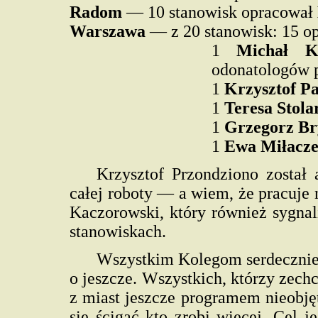
Radom
— 10 stanowisk opracował
Warszawa
— z 20 stanowisk: 15 o
1
Michał K
odonatologów 
1
Krzysztof P
1
Teresa Stola
1
Grzegorz Br
1
Ewa Miłacz
Krzysztof Przondziono został
całej roboty — a wiem, że pracuje 
Kaczorowski, który również sygnal
stanowiskach.
Wszystkim Kolegom serdecznie 
o jeszcze. Wszystkich, którzy zech
z miast jeszcze programem nieobję
się ścigać kto zrobi więcej. Cel j