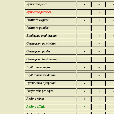
Sympecma fusca
•
•
Sympecma paedisca
•
Ischnura elegans
•
•
Ischnura pumilio
Enallagma cyathigerum
•
Coenagrion pulchellum
•
Coenagrion puella
•
•
Coenagrion hastulatum
Erythromma najas
•
•
Erythromma viridulum
•
Pyrrhosoma nymphula
•
Platycnemis pennipes
•
•
Aeshna mixta
•
•
Aeshna affinis
•
•