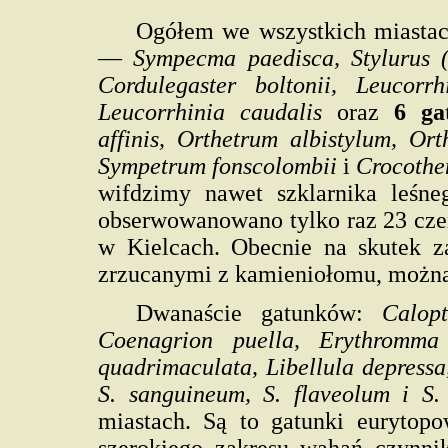
Ogółem we wszystkich miastac
—
Sympecma paedisca, Stylurus (
Cordulegaster boltonii, Leucorrh
Leucorrhinia caudalis
oraz
6 g
affinis, Orthetrum albistylum, Or
Sympetrum fonscolombii
i
Crocothe
wifdzimy nawet szklarnika leśn
obserwowanowano tylko raz 23 czer
w Kielcach. Obecnie na skutek 
zrzucanymi z kamieniołomu, można 
Dwanaście gatunków:
Calop
Coenagrion puella, Erythromma
quadrimaculata, Libellula depress
S. sanguineum, S. flaveolum i S.
miastach. Są to gatunki eurytopo