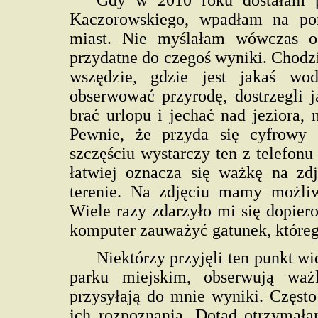
Gdy w 2010 roku dostałam p
Kaczorowskiego, wpadłam na po
miast. Nie myślałam wówczas o
przydatne do czegoś wyniki. Chodzi
wszędzie, gdzie jest jakaś wo
obserwować przyrodę, dostrzegli 
brać urlopu i jechać nad jeziora,
Pewnie, że przyda się cyfrowy 
szczęściu wystarczy ten z telefon
łatwiej oznacza się ważkę na zd
terenie. Na zdjęciu mamy możliw
Wiele razy zdarzyło mi się dopier
komputer zauważyć gatunek, którego
Niektórzy przyjęli ten punkt w
parku miejskim, obserwują ważki
przysyłają do mnie wyniki. Często
ich rozpoznania. Dotąd otrzymała