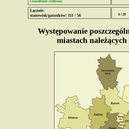
Crocothemis erythraea
Łącznie:
4 / 29
stanowisk/gatunków: 111 / 56
Występowanie poszczególn
miastach należących 