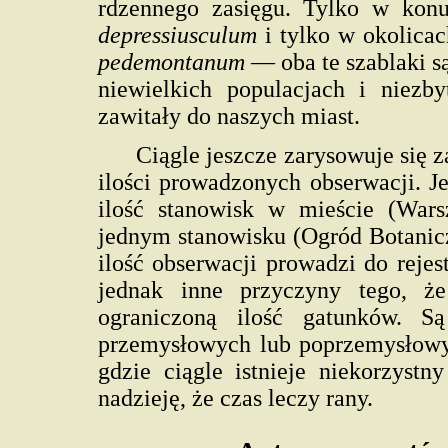
rdzennego zasięgu. Tylko w konu
depressiusculum
i tylko w okolica
pedemontanum
— oba te szablaki s
niewielkich populacjach i niezby
zawitały do naszych miast.
Ciągle jeszcze zarysowuje się 
ilości prowadzonych obserwacji. J
ilość stanowisk w mieście (Wars
jednym stanowisku (Ogród Botanicz
ilość obserwacji prowadzi do reje
jednak inne przyczyny tego, że
ograniczoną ilość gatunków. S
przemysłowych lub poprzemysłowyc
gdzie ciągle istnieje niekorzys
nadzieję, że czas leczy rany.