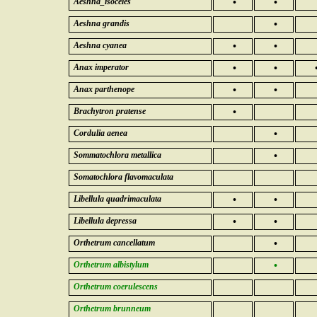
Aeshna_isoceles
•
•
Aeshna grandis
•
Aeshna cyanea
•
•
Anax imperator
•
•
Anax parthenope
•
•
Brachytron pratense
•
Cordulia aenea
•
Sommatochlora metallica
•
Somatochlora flavomaculata
Libellula quadrimaculata
•
•
Libellula depressa
•
•
Orthetrum cancellatum
•
Orthetrum albistylum
•
Orthetrum coerulescens
Orthetrum brunneum