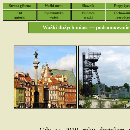
Strona główna
Ważki-menu
Słownik
Etapy życi
Od
Systematyka
Budowa
Zachowani
autorki
ważek
ważki
rozrodcze
Ważki dużych miast — podsumowanie 