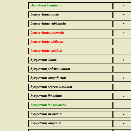
Orthetrum brunneum
•
Leucorrhinia dubia
•
Leucorrhinia rubicunda
•
Leucorrhinia pectoralis
•
Leucorrhinia albifrons
Leucorrhinia caudalis
Sympetrum danae
•
Sympetrum pedemontanum
Sympetrum sanguineum
•
Sympetrum depressiusculum
Sympetrum flaveolum
•
Sympetrum fonscolombii
Sympetrum striolatum
•
Sympetrum vulgatum
•