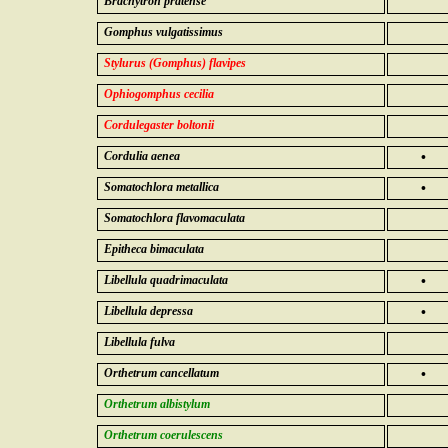
Brachytron pratense
Gomphus vulgatissimus
Stylurus (Gomphus) flavipes
Ophiogomphus cecilia
Cordulegaster boltonii
Cordulia aenea
•
Somatochlora metallica
•
Somatochlora flavomaculata
Epitheca bimaculata
Libellula quadrimaculata
•
Libellula depressa
•
Libellula fulva
Orthetrum cancellatum
•
Orthetrum albistylum
Orthetrum coerulescens