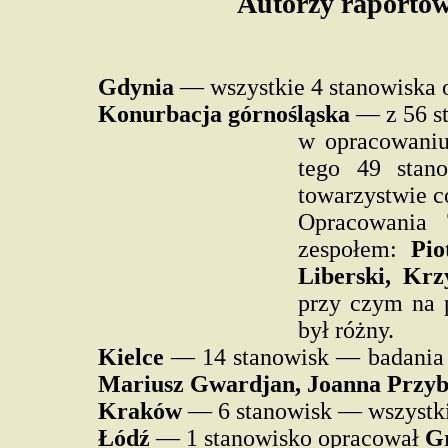
Autorzy raportów
Gdynia
— wszystkie 4 stanowiska
Konurbacja górnośląska
— z 56 s
w opracowaniu
tego 49 stan
towarzystwie c
Opracowania
zespołem:
Pio
Liberski, Krz
przy czym na 
był różny.
Kielce
— 14 stanowisk — badania 
Mariusz Gwardjan, Joanna Przyb
Kraków
— 6 stanowisk — wszystk
Łódź
— 1 stanowisko opracował
G