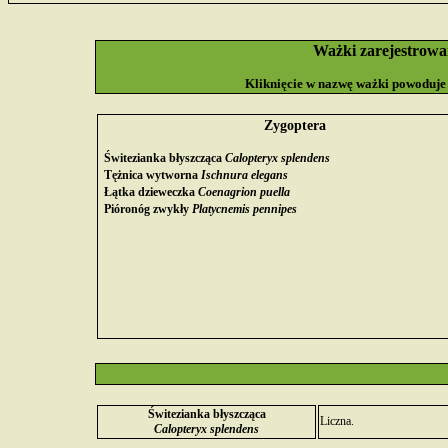
Ważki zarejestrowa
Kliknięcie w nazwę ważki powoduje
Zygoptera
Świtezianka błyszcząca
Calopteryx splendens
Tężnica wytworna
Ischnura elegans
Łątka dzieweczka
Coenagrion puella
Pióronóg zwykły
Platycnemis pennipes
Świtezianka błyszcząca
Liczna.
Calopteryx splendens