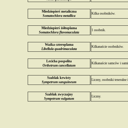
Miedziopierś metaliczna
Kilka osobników.
Somatochlora metallica
Miedziopierś żółtoplama
1 osobnik.
Somatochlora flavomaculata
Ważka czteroplama
Kilkanaście osobników.
Libellula quadrimaculata
Lecicha pospolita
Kilkanaście samców i sami
Orthetrum cancellatum
Szablak krwisty
Liczny, osobniki teneralne 
Sympetrum sanguineum
Szablak zwyczajny
Liczny.
Sympetrum vulgatum