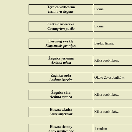
Tężnica wytworna
Liczna.
Ischnura elegans
Łątka dzieweczka
Liczna.
Coenagrion puella
Pióronóg zwykły
Bardzo liczny.
Platycnemis pennipes
Żagnica jesienna
Kilka osobników.
Aeshna mixta
Żagnica ruda
Około 20 osobników.
Aeshna isoceles
Żagnica sina
Kilka osobników.
Aeshna cyanea
Husarz władca
Kilka osobników.
Anax imperator
Husarz ciemny
1 tandem.
Anax parthenope