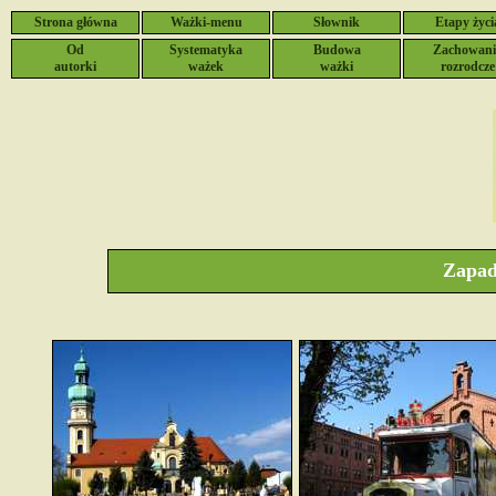
Strona główna
Ważki-menu
Słownik
Etapy życi
Od
Systematyka
Budowa
Zachowani
autorki
ważek
ważki
rozrodcze
Zapad