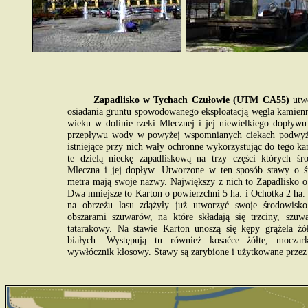
Zapadlisko w Tychach Czułowie (UTM CA55)
utwo
osiadania gruntu spowodowanego eksploatacją węgla kamien
wieku w dolinie rzeki Mlecznej i jej niewielkiego dopływ
przepływu wody w powyżej wspomnianych ciekach podwyżs
istniejące przy nich wały ochronne wykorzystując do tego k
te dzielą nieckę zapadliskową na trzy części których śr
Mleczna i jej dopływ. Utworzone w ten sposób stawy o śr
metra mają swoje nazwy. Największy z nich to Zapadlisko o
Dwa mniejsze to Karton o powierzchni 5 ha. i Ochotka 2 ha. 
na obrzeżu lasu zdążyły już utworzyć swoje środowisko
obszarami szuwarów, na które składają się trzciny, szuw
tatarakowy. Na stawie Karton unoszą się kępy grążela żół
białych. Występują tu również kosaćce żółte, moczar
wywłócznik kłosowy. Stawy są zarybione i użytkowane przez